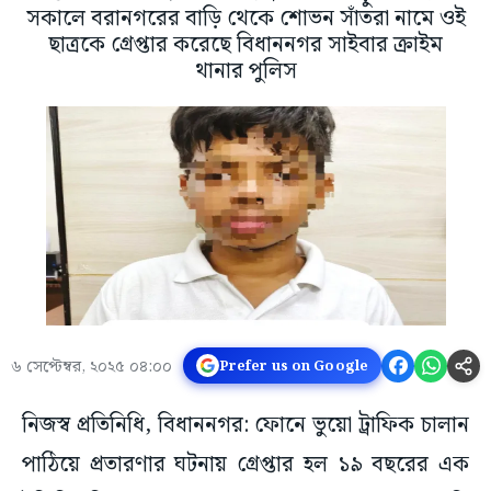
সকালে বরানগরের বাড়ি থেকে শোভন সাঁতরা নামে ওই
ছাত্রকে গ্রেপ্তার করেছে বিধাননগর সাইবার ক্রাইম
থানার পুলিস
৬ সেপ্টেম্বর, ২০২৫ ০৪:০০
Prefer us on Google
নিজস্ব প্রতিনিধি, বিধাননগর: ফোনে ভুয়ো ট্রাফিক চালান
পাঠিয়ে প্রতারণার ঘটনায় গ্রেপ্তার হল ১৯ বছরের এক