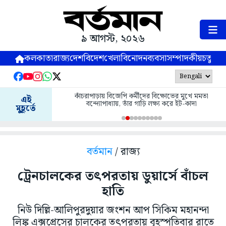
৯ আগস্ট, ২০২৬
কলকাতা
রাজ্য
দেশ
বিদেশ
খেলা
বিনোদন
ব্যবসা
সম্পাদকীয়
চতুষ্পর্ণ
কাঁচরাপাড়ায় বিজেপি কর্মীদের বিক্ষোভের মুখে মমতা
এই
বন্দ্যোপাধ্যায়, তাঁর গাড়ি লক্ষ্য করে ইট-কাদা
মুহূর্তে
বর্তমান
/ রাজ্য
ট্রেনচালকের তৎপরতায় ডুয়ার্সে বাঁচল
হাতি
নিউ দিল্লি-আলিপুরদুয়ার জংশন আপ সিকিম মহানন্দা
লিঙ্ক এক্সপ্রেসের চালকের তৎপরতায় বৃহস্পতিবার রাতে