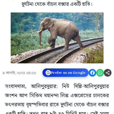
দুর্ঘটনা থেকে বাঁচল বক্সার একটি হাতি।
৯ আগস্ট, ২০২৫ ০৪:০০
Prefer us on Google
সংবাদদাতা, আলিপুরদুয়ার: নিউ দিল্লি-আলিপুরদুয়ার
জংশন আপ সিকিম মহানন্দা লিঙ্ক এক্সপ্রেসের চালকের
তৎপরতায় বৃহস্পতিবার রাতে দুর্ঘটনা থেকে বাঁচল বক্সার