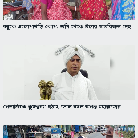
বধূকে এলোপাথাড়ি কোপ, জমি থেকে উদ্ধার ক্ষতবিক্ষত দেহ
নেতাজিকে কুমন্তব্য: হঠাৎ ভোল বদল অনন্ত মহারাজের