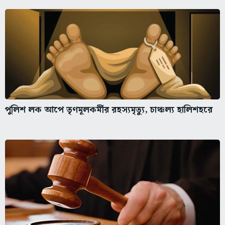
পুলিশ লক আপে তৃণমূলকর্মীর রহস্যমৃত্যু, চাঞ্চল্য হালিশহরে