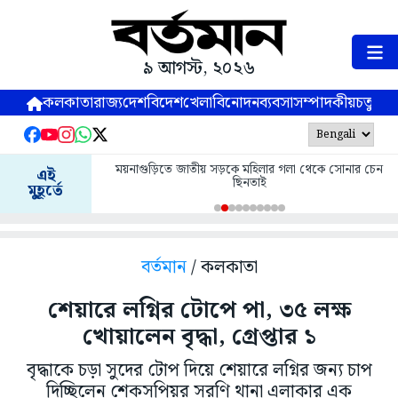
৯ আগস্ট, ২০২৬
কলকাতা
রাজ্য
দেশ
বিদেশ
খেলা
বিনোদন
ব্যবসা
সম্পাদকীয়
চতুষ্পর্ণ
ময়নাগুড়িতে জাতীয় সড়কে মহিলার গলা থেকে সোনার চেন
এই
ছিনতাই
মুহূর্তে
বর্তমান
/ কলকাতা
শেয়ারে লগ্নির টোপে পা, ৩৫ লক্ষ
খোয়ালেন বৃদ্ধা, গ্রেপ্তার ১
বৃদ্ধাকে চড়া সুদের টোপ দিয়ে শেয়ারে লগ্নির জন্য চাপ
দিচ্ছিলেন শেকসপিয়র সরণি থানা এলাকার এক