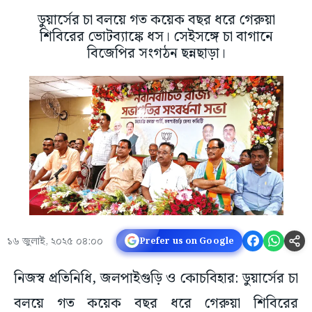
ডুয়ার্সের চা বলয়ে গত কয়েক বছর ধরে গেরুয়া
শিবিরের ভোটব্যাঙ্কে ধস। সেইসঙ্গে চা বাগানে
বিজেপির সংগঠন ছন্নছাড়া।
১৬ জুলাই, ২০২৫ ০৪:০০
Prefer us on Google
নিজস্ব প্রতিনিধি, জলপাইগুড়ি ও কোচবিহার: ডুয়ার্সের চা
বলয়ে গত কয়েক বছর ধরে গেরুয়া শিবিরের