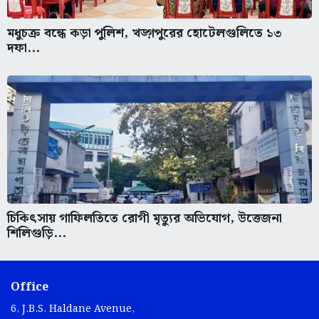
মধুচক্র বন্ধে কড়া পুলিশ, খড়্গপুরের হোটেলগুলিতে ১৩
দফা...
চিকিৎসায় গাফিলতিতে রোগী মৃত্যুর অভিযোগ, উত্তেজনা
শিলিগুড়ি...
Office
6, J.B.S. Haldane Avenue,