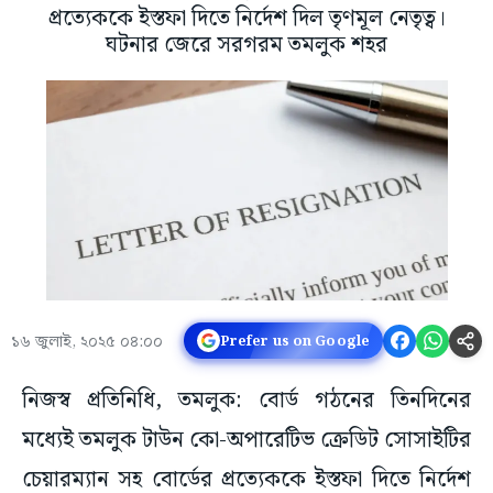
প্রত্যেককে ইস্তফা দিতে নির্দেশ দিল তৃণমূল নেতৃত্ব।
ঘটনার জেরে সরগরম তমলুক শহর
১৬ জুলাই, ২০২৫ ০৪:০০
Prefer us on Google
নিজস্ব প্রতিনিধি, তমলুক: বোর্ড গঠনের তিনদিনের
মধ্যেই তমলুক টাউন কো-অপারেটিভ ক্রেডিট সোসাইটির
চেয়ারম্যান সহ বোর্ডের প্রত্যেককে ইস্তফা দিতে নির্দেশ