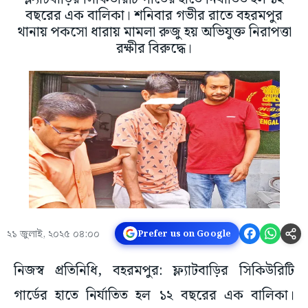
বছরের এক বালিকা। শনিবার গভীর রাতে বহরমপুর
থানায় পকসো ধারায় মামলা রুজু হয় অভিযুক্ত নিরাপত্তা
রক্ষীর বিরুদ্ধে।
২১ জুলাই, ২০২৫ ০৪:০০
Prefer us on Google
নিজস্ব প্রতিনিধি, বহরমপুর: ফ্ল্যাটবাড়ির সিকিউরিটি
গার্ডের হাতে নির্যাতিত হল ১২ বছরের এক বালিকা।