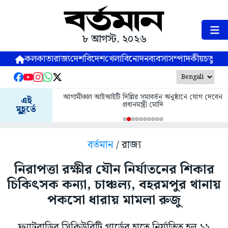
৮ আগস্ট, ২০২৬
কলকাতা
রাজ্য
দেশ
বিদেশ
খেলা
বিনোদন
ব্যবসা
সম্পাদকীয়
চতুষ্পর্ণ
আগামীকাল আইআইটি দিল্লির সমাবর্তন অনুষ্ঠানে যোগ দেবেন
এই
প্রধানমন্ত্রী মোদি
মুহূর্তে
বর্তমান
/ রাজ্য
নিরাপত্তা রক্ষীর যৌন নির্যাতনের শিকার
চিকিৎসক কন্যা, চাঞ্চল্য, বহরমপুর থানায়
পকসো ধারায় মামলা রুজু
ফ্ল্যাটবাড়ির সিকিউরিটি গার্ডের হাতে নির্যাতিত হল ১২