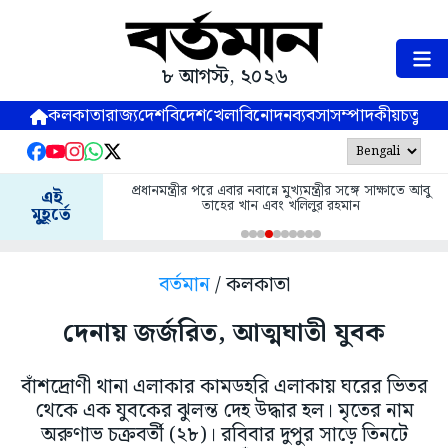
৮ আগস্ট, ২০২৬
কলকাতা
রাজ্য
দেশ
বিদেশ
খেলা
বিনোদন
ব্যবসা
সম্পাদকীয়
চতুষ্পর্ণ
প্রধানমন্ত্রীর পরে এবার নবান্নে মুখ্যমন্ত্রীর সঙ্গে সাক্ষাতে আবু
এই
তাহের খান এবং খলিলুর রহমান
মুহূর্তে
বর্তমান
/ কলকাতা
দেনায় জর্জরিত, আত্মঘাতী যুবক
বাঁশদ্রোণী থানা এলাকার কামডহরি এলাকায় ঘরের ভিতর
থেকে এক যুবকের ঝুলন্ত দেহ উদ্ধার হল। মৃতের নাম
অরুণাভ চক্রবর্তী (২৮)। রবিবার দুপুর সাড়ে তিনটে