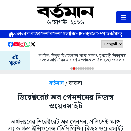
৬ আগস্ট, ২০২৬
কলকাতা
রাজ্য
দেশ
বিদেশ
খেলা
বিনোদন
ব্যবসা
সম্পাদকীয়
চতুষ্পর্ণ
কর্ণাটক: বিক্ষুব্ধ বিধায়কদের সঙ্গে সাক্ষাৎ মুখ্যমন্ত্রী শিবকুমার
এই
এবং এআইসিসির সাধারণ সম্পাদক রণদীপ সুরজেওয়ালার
মুহূর্তে
বর্তমান
/ ব্যবসা
ডিরেক্টরেট অব পেনশনের নিজস্ব
ওয়েবসাইট
অর্থদপ্তরের ডিরেক্টরেট অব পেনশন, প্রভিডেন্ট ফান্ড
অ্যান্ড গ্রুপ ইন্সিওরেন্স (ডিপিপিজি) নিজস্ব ওয়েবসাইট