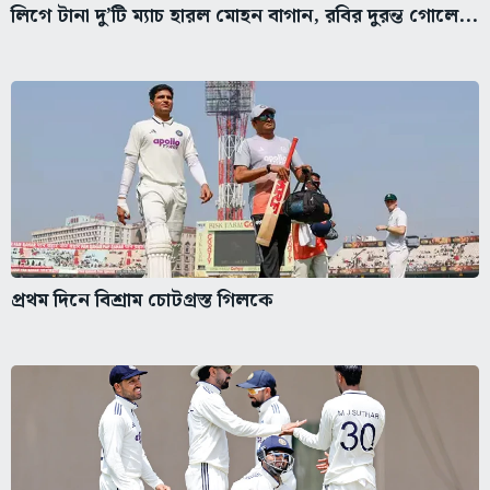
লিগে টানা দু’টি ম্যাচ হারল মোহন বাগান, রবির দুরন্ত গোলে...
প্রথম দিনে বিশ্রাম চোটগ্রস্ত গিলকে