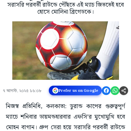
সরাসরি পরবর্তী রাউন্ডে পৌঁছতে এই ম্যাচ জিততেই হবে
হোসে মোলিনা ব্রিগেডকে।
৭ আগস্ট, ২০২৫ ১৬:০৮
Prefer us on Google
নিজস্ব প্রতিনিধি, কলকাতা: ডুরান্ড কাপের গুরুত্বপূর্ণ
ম্যাচে শনিবার ডায়মন্ডহারবার এফসি’র মুখোমুখি হবে
মোহন বাগান। গ্রুপ সেরা হয়ে সরাসরি পরবর্তী রাউন্ডে