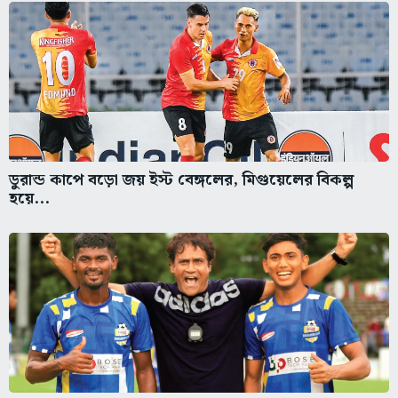
ডুরান্ড কাপে বড়ো জয় ইস্ট বেঙ্গলের, মিগুয়েলের বিকল্প
হয়ে...