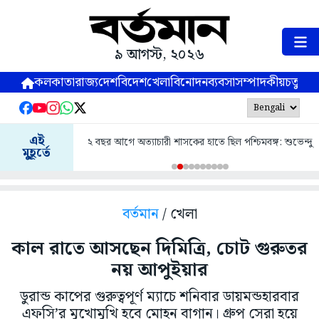
৯ আগস্ট, ২০২৬
কলকাতা
রাজ্য
দেশ
বিদেশ
খেলা
বিনোদন
ব্যবসা
সম্পাদকীয়
চতুষ্পর্ণ
এই
২ বছর আগে অত্যাচারী শাসকের হাতে ছিল পশ্চিমবঙ্গ: শুভেন্দু
মুহূর্তে
বর্তমান
/ খেলা
কাল রাতে আসছেন দিমিত্রি, চোট গুরুতর
নয় আপুইয়ার
ডুরান্ড কাপের গুরুত্বপূর্ণ ম্যাচে শনিবার ডায়মন্ডহারবার
এফসি’র মুখোমুখি হবে মোহন বাগান। গ্রুপ সেরা হয়ে