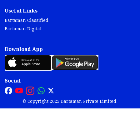
Useful Links
Bartaman Classified
Bartaman Digital
Download App
Social
© Copyright 2025 Bartaman Private Limited.