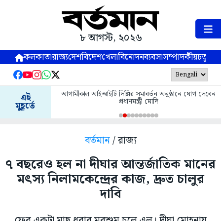
৮ আগস্ট, ২০২৬
কলকাতা
রাজ্য
দেশ
বিদেশ
খেলা
বিনোদন
ব্যবসা
সম্পাদকীয়
চতুষ্পর্ণ
আগামীকাল আইআইটি দিল্লির সমাবর্তন অনুষ্ঠানে যোগ দেবেন
এই
প্রধানমন্ত্রী মোদি
মুহূর্তে
বর্তমান
/ রাজ্য
৭ বছরেও হল না দীঘার আন্তর্জাতিক মানের
মৎস্য নিলামকেন্দ্রের কাজ, দ্রুত চালুর
দাবি
ফের একটা মাছ ধরার মরশুম চলে এল। দীঘা মোহনায়