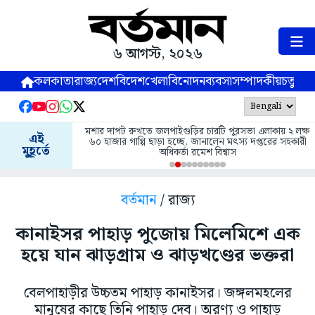
৬ আগস্ট, ২০২৬
কলকাতা
রাজ্য
দেশ
বিদেশ
খেলা
বিনোদন
ব্যবসা
সম্পাদকীয়
চতুষ্পর্ণ
মশার দাপট রুখতে জলপাইগুড়ির চারটি পুরসভা এলাকায় ২ লক্ষ
এই
৬০ হাজার গাপ্পি ছাড়া হচ্ছে, জানালেন মৎস্য দপ্তরের সহকারী
মুহূর্তে
অধিকর্তা রমেশ বিশ্বাস
বর্তমান
/ রাজ্য
কানাইসর পাহাড় পুজোয় মিলেমিশে এক
হয়ে যান ঝাড়গ্রাম ও ঝাড়খণ্ডের ভক্তরা
বেলপাহাড়ীর উচ্চতম পাহাড় কানাইসর। জঙ্গলমহলের
মানুষের কাছে তিনি পাহাড় দেব। অরণ্য ও পাহাড়