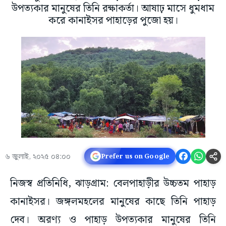
উপত্যকার মানুষের তিনি রক্ষাকর্তা। আষাঢ় মাসে ধুমধাম
করে কানাইসর পাহাড়ের পুজো হয়।
৬ জুলাই, ২০২৫ ০৪:০০
Prefer us on Google
নিজস্ব প্রতিনিধি, ঝাড়গ্ৰাম: বেলপাহাড়ীর উচ্চতম পাহাড়
কানাইসর। জঙ্গলমহলের মানুষের কাছে তিনি পাহাড়
দেব। অরণ্য ও পাহাড় উপত্যকার মানুষের তিনি