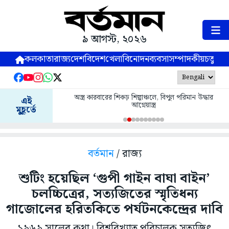
৯ আগস্ট, ২০২৬
কলকাতা
রাজ্য
দেশ
বিদেশ
খেলা
বিনোদন
ব্যবসা
সম্পাদকীয়
চতুষ্পর্ণ
অস্ত্র কারবারের শিকড় শিল্পাঞ্চলে, বিপুল পরিমান উদ্ধার
এই
আগ্নেয়াস্ত্র
মুহূর্তে
বর্তমান
/ রাজ্য
শুটিং হয়েছিল ‘গুপী গাইন বাঘা বাইন’
চলচ্চিত্রের, সত্যজিতের স্মৃতিধন্য
গাজোলের হরিতকিতে পর্যটনকেন্দ্রের দাবি
১৯৬৯ সালের কথা। বিশ্ববিখ্যাত পরিচালক সত্যজিৎ