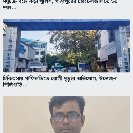
মধুচক্র বন্ধে কড়া পুলিশ, খড়্গপুরের হোটেলগুলিতে ১৩
দফা...
চিকিৎসায় গাফিলতিতে রোগী মৃত্যুর অভিযোগ, উত্তেজনা
শিলিগুড়ি...