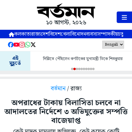
১০ আগস্ট, ২০২৬
কলকাতা
রাজ্য
দেশ
বিদেশ
খেলা
বিনোদন
ব্যবসা
সম্পাদকীয়
চতুষ্পর্ণ
এই
দিল্লিতে পৌঁছলেন কর্ণাটকের মুখ্যমন্ত্রী ডিকে শিবকুমার
মুহূর্তে
বর্তমান
/ রাজ্য
অপরাধের টাকায় বিলাসিতা চলবে না
আদালতের নির্দেশে ৩ অভিযুক্তের সম্পত্তি
বাজেয়াপ্ত
কেউ মাদক মামলায় অভিযুক্ত, কেউ কয়েক কোটি