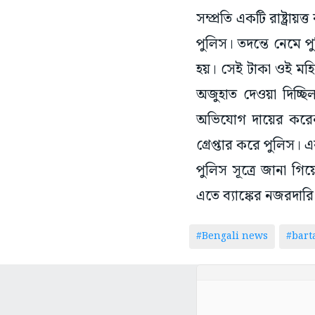
সম্প্রতি একটি রাষ্ট্র
পুলিস। তদন্তে নেমে প
হয়। সেই টাকা ওই মহিল
অজুহাত দেওয়া দিচ্ছ
অভিযোগ দায়ের করেন প
গ্রেপ্তার করে পুলিস
পুলিস সূত্রে জানা গি
এতে ব্যাঙ্কের নজরদারি 
#Bengali news
#bar