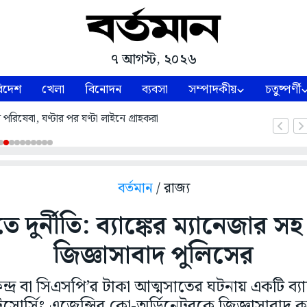
৭ আগস্ট, ২০২৬
িদেশ
খেলা
বিনোদন
ব্যবসা
সম্পাদকীয়
চতুষ্পর্ণী
পরিষেবা, ঘণ্টার পর ঘণ্টা লাইনে গ্রাহকরা
বর্তমান
/ রাজ্য
 দুর্নীতি: ব্যাঙ্কের ম্যানেজার স
জিজ্ঞাসাবাদ পুলিসের
ন্দ্র বা সিএসপি’র টাকা আত্মসাতের ঘটনায় একটি ব্যা
োর্সিং এজেন্সির কো-অর্ডিনেটরকে জিজ্ঞাসাবাদ ক