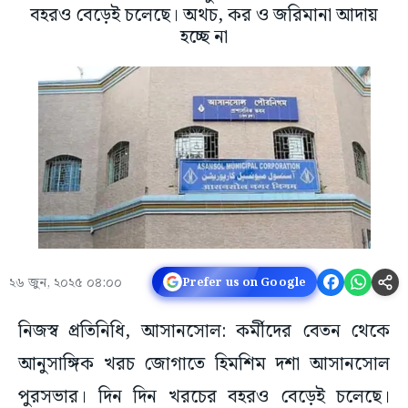
বহরও বেড়েই চলেছে। অথচ, কর ও জরিমানা আদায়
হচ্ছে না
২৬ জুন, ২০২৫ ০৪:০০
Prefer us on Google
নিজস্ব প্রতিনিধি, আসানসোল: কর্মীদের বেতন থেকে
আনুসাঙ্গিক খরচ জোগাতে হিমশিম দশা আসানসোল
পুরসভার। দিন দিন খরচের বহরও বেড়েই চলেছে।