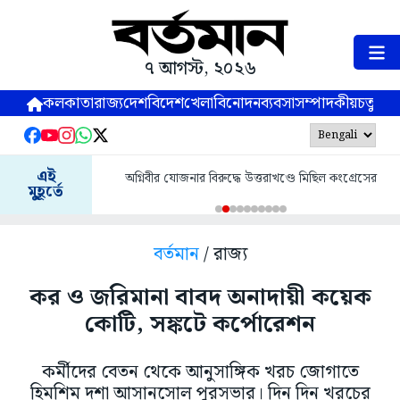
৭ আগস্ট, ২০২৬
কলকাতা
রাজ্য
দেশ
বিদেশ
খেলা
বিনোদন
ব্যবসা
সম্পাদকীয়
চতুষ্পর্ণ
এই
অগ্নিবীর যোজনার বিরুদ্ধে উত্তরাখণ্ডে মিছিল কংগ্রেসের
মুহূর্তে
বর্তমান
/ রাজ্য
কর ও জরিমানা বাবদ অনাদায়ী কয়েক
কোটি, সঙ্কটে কর্পোরেশন
কর্মীদের বেতন থেকে আনুসাঙ্গিক খরচ জোগাতে
হিমশিম দশা আসানসোল পুরসভার। দিন দিন খরচের