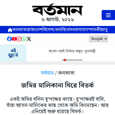
৬ আগস্ট, ২০২৬
কলকাতা
রাজ্য
দেশ
বিদেশ
খেলা
বিনোদন
ব্যবসা
সম্পাদকীয়
চতুষ্পর্ণ
এই
রাজ্যে সবাই নির্ভয়ে থাকুন: মুখ্যমন্ত্রী
মুহূর্তে
বর্তমান
/ কলকাতা
জমির মালিকানা ঘিরে বিতর্ক
একই জমির দলিল দু’পক্ষের কাছে। দু’পক্ষেরই দাবি,
তাঁরা আসল মালিকের কাছ থেকে জমি কিনেছেন। আর
এনিয়েই শুরু হয়েছে বিতর্ক।