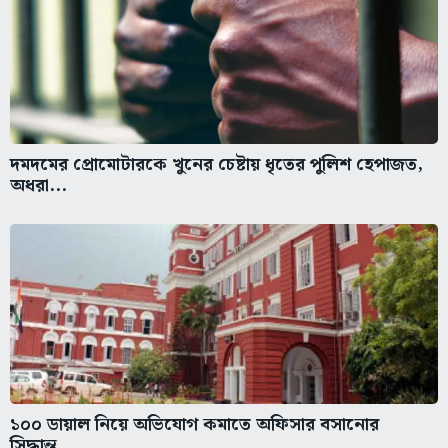
দমদমের প্রোমোটারকে খুনের চেষ্টায় ধৃতের পুলিশ হেপাজত,
অধরা...
১০০ ডায়াল নিয়ে অভিযোগ কমাতে অফিসার বসানোর
সিদ্ধান্ত...