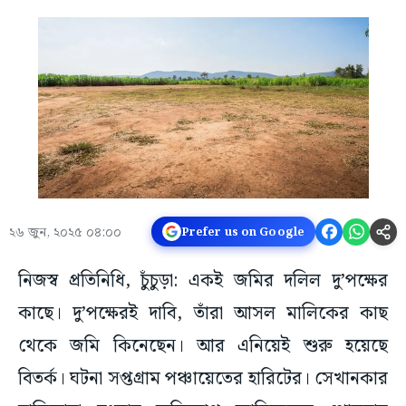
২৬ জুন, ২০২৫ ০৪:০০
Prefer us on Google
নিজস্ব প্রতিনিধি, চুঁচুড়া: একই জমির দলিল দু’পক্ষের
কাছে। দু’পক্ষেরই দাবি, তাঁরা আসল মালিকের কাছ
থেকে জমি কিনেছেন। আর এনিয়েই শুরু হয়েছে
বিতর্ক। ঘটনা সপ্তগ্রাম পঞ্চায়েতের হারিটের। সেখানকার