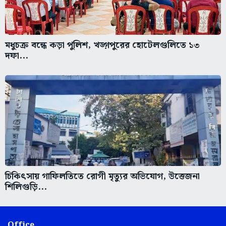
মধুচক্র বন্ধে কড়া পুলিশ, খড়্গপুরের হোটেলগুলিতে ১৩
দফা...
চিকিৎসায় গাফিলতিতে রোগী মৃত্যুর অভিযোগ, উত্তেজনা
শিলিগুড়ি...
Office