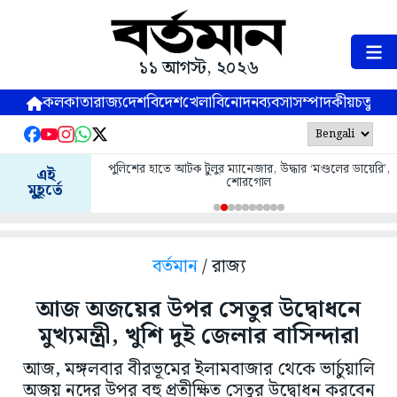
১১ আগস্ট, ২০২৬
কলকাতা
রাজ্য
দেশ
বিদেশ
খেলা
বিনোদন
ব্যবসা
সম্পাদকীয়
চতুষ্পর্ণ
পুলিশের হাতে আটক টুলুর ম্যানেজার, উদ্ধার ‘মণ্ডলের ডায়েরি’,
এই
শোরগোল
মুহূর্তে
বর্তমান
/ রাজ্য
আজ অজয়ের উপর সেতুর উদ্বোধনে
মুখ্যমন্ত্রী, খুশি দুই জেলার বাসিন্দারা
আজ, মঙ্গলবার বীরভূমের ইলামবাজার থেকে ভার্চুয়ালি
অজয় নদের উপর বহু প্রতীক্ষিত সেতুর উদ্বোধন করবেন