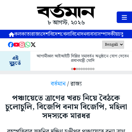
৮ আগস্ট, ২০২৬
কলকাতা
রাজ্য
দেশ
বিদেশ
খেলা
বিনোদন
ব্যবসা
সম্পাদকীয়
চতুষ্পর্ণ
আগামীকাল আইআইটি দিল্লির সমাবর্তন অনুষ্ঠানে যোগ দেবেন
এই
প্রধানমন্ত্রী মোদি
মুহূর্তে
বর্তমান
/ রাজ্য
পঞ্চায়েতে ত্রাণের খরচ নিয়ে বৈঠকে
চুলোচুলি, বিজেপি বনাম বিজেপি, মহিলা
সদস্যকে মারধর
বৃহস্পতিবার ভূতনির দক্ষিণ চণ্ডীপুর পঞ্চায়েতে বন্যা ত্রাণ