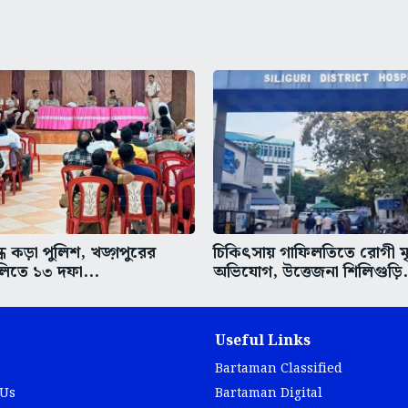
ধে কড়া পুলিশ, খড়্গপুরের
চিকিৎসায় গাফিলতিতে রোগী মৃত
িতে ১৩ দফা...
অভিযোগ, উত্তেজনা শিলিগুড়ি.
Useful Links
Bartaman Classified
 Us
Bartaman Digital