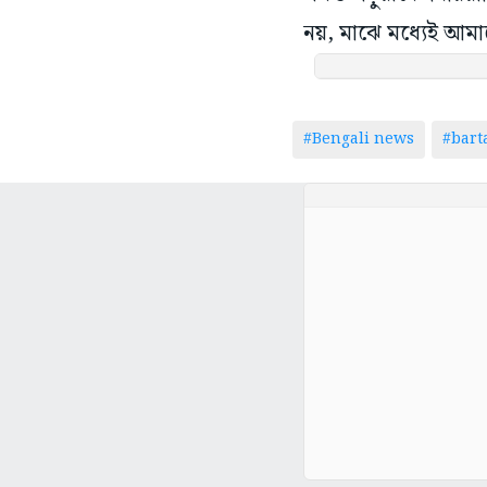
নয়, মাঝে মধ্যেই আমাদে
#Bengali news
#bar