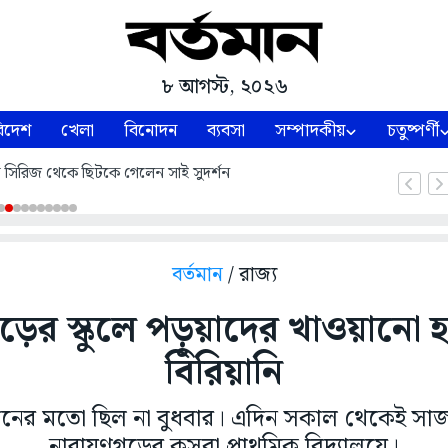
৮ আগস্ট, ২০২৬
িদেশ
খেলা
বিনোদন
ব্যবসা
সম্পাদকীয়
চতুষ্পর্ণী
্ট সিরিজ থেকে ছিটকে গেলেন সাই সুদর্শন
বর্তমান
/ রাজ্য
ড়ের স্কুলে পড়ুয়াদের খাওয়ানো
বিরিয়ানি
িনের মতো ছিল না বুধবার। এদিন সকাল থেকেই স
নারায়ণগড়ের কসবা প্রাথমিক বিদ্যালয়ে।