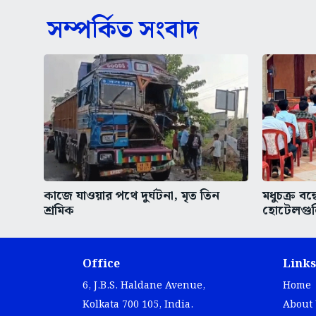
সম্পর্কিত সংবাদ
কাজে যাওয়ার পথে দুর্ঘটনা, মৃত তিন
মধুচক্র বন্
শ্রমিক
হোটেলগুল
Office
Links
6, J.B.S. Haldane Avenue,
Home
Kolkata 700 105, India.
About