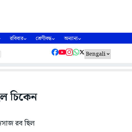
রবিবার
শ্রেণীবদ্ধ
অন্যান্য
 হল চিকেন
াজসাজ রব ছিল