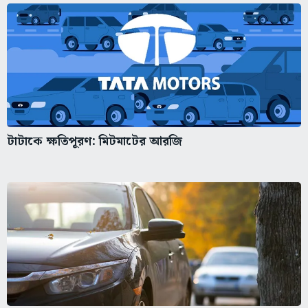
টাটাকে ক্ষতিপূরণ: মিটমাটের আরজি