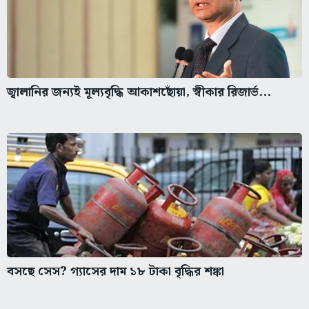
জ্বালানির জন্যই মূল্যবৃদ্ধি আকাশছোঁয়া, স্বীকার রিজার্ভ...
বসছে সেস? গ্যাসের দাম ১৮ টাকা বৃদ্ধির শঙ্কা