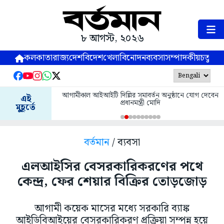
৮ আগস্ট, ২০২৬
কলকাতা
রাজ্য
দেশ
বিদেশ
খেলা
বিনোদন
ব্যবসা
সম্পাদকীয়
চতুষ্পর্ণ
আগামীকাল আইআইটি দিল্লির সমাবর্তন অনুষ্ঠানে যোগ দেবেন
এই
প্রধানমন্ত্রী মোদি
মুহূর্তে
বর্তমান
/ ব্যবসা
এলআইসির বেসরকারিকরণের পথে
কেন্দ্র, ফের শেয়ার বিক্রির তোড়জোড়
আগামী কয়েক মাসের মধ্যে সরকারি ব্যাঙ্ক
আইডিবিআইয়ের বেসরকারিকরণ প্রক্রিয়া সম্পন্ন হয়ে