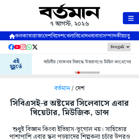
৭ আগস্ট, ২০২৬
কলকাতা
রাজ্য
দেশ
বিদেশ
খেলা
বিনোদন
ব্যবসা
সম্পাদকীয়
চতুষ্পর্ণ
এই
অগ্নিবীর যোজনার বিরুদ্ধে উত্তরাখণ্ডে মিছিল কংগ্রেসের
মুহূর্তে
বর্তমান
/ দেশ
সিবিএসই-র অষ্টমের সিলেবাসে এবার
থিয়েটার, মিউজিক, ডান্স
শুধুই বিজ্ঞান কিংবা ইতিহাস-ভূগোল নয়। সাহিত্যের
পাশাপাশি এবার স্কুল পড়ুয়াদের শিল্পকলা চর্চার উপরও