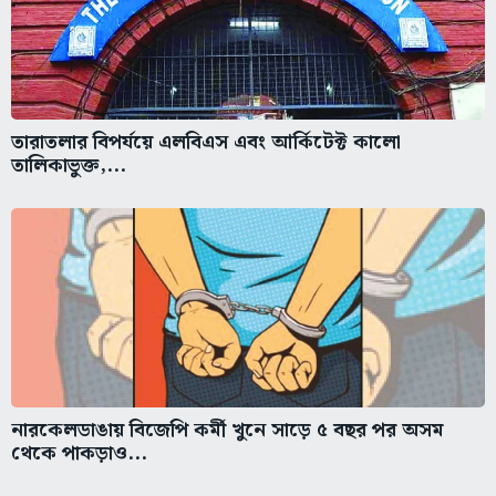
তারাতলার বিপর্যয়ে এলবিএস এবং আর্কিটেক্ট কালো
তালিকাভুক্ত,...
নারকেলডাঙায় বিজেপি কর্মী খুনে সাড়ে ৫ বছর পর অসম
থেকে পাকড়াও...