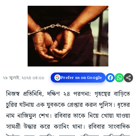
২৮ জুলাই, ২০২৫ ০৪:০০
Prefer us on Google
নিজস্ব প্রতিনিধি, দক্ষিণ ২৪ পরগনা: গৃহস্থের বাড়িতে
চুরির ঘটনায় এক যুবককে গ্রেপ্তার করল পুলিস। ধৃতের
নাম নাজিমুল শেখ। রবিবার তাকে নিয়ে খোয়া যাওয়া
সামগ্রী উদ্ধার করে ক্যানিং থানা। রবিবার সাংবাদিক