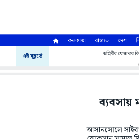
কলকাতা
রাজ্য
দেশ
ব
অগ্নিবীর যোজনার বির
এই মুহূর্তে
ব্যবসায় 
আসানসোলে সাইবার 
লোকসান সামাল দিত