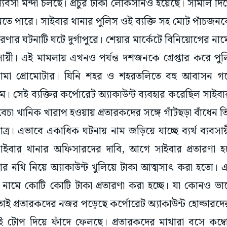
ব্যবসা মন্দা চলছে। প্রচুর টাকা লোকসানও হয়েছে। সামাল দি
ে পারে। সাইবার থানার পুলিস ওই ব্যক্তি সহ মোট পাঁচজনকে
তারণার ঘটনাটি ঘটে দুর্গাপুরে। শেয়ার মার্কেটে বিনিয়োগের নাম
ায়ী। এই মামলায় এখনও পর্যন্ত দশজনকে গ্রেপ্তার করে প
মা প্রোমোটার। যিনি শহর ও শহরতলিতে বহু আবাসন গড়
। সেই ব্যক্তির কর্পোরেট অ্যাকাউন্ট ব্যবহার করেছিল সাইবার
বেচা খানিক খারাপ হওয়ায় প্রতারকদের সঙ্গে গাঁটছড়া বাঁধেন 
ত্র। এভাবে একাধিক ঘটনায় নাম জড়িয়ে যাচ্ছে ব্যর্থ ব্যবসা
াইবার থানার অফিসারদের দাবি, আগে সা‌ইবার প্রতারণা 
াঁর নথি নিয়ে অ্যাকাউন্ট খুলিয়ে টাকা আত্মসাৎ করা হতো। 
 নামে কোটি কোটি টাকা প্রতারণা করা হচ্ছে। যা কোনও ভা
াই প্রতারকদের নজর পড়েছে কর্পোরেট অ্যাকাউন্ট হোল্ডারদে
ই টোপ দিয়ে ফাঁদে ফেলছে। প্রতারকদের মাথারা বসে কম্বো