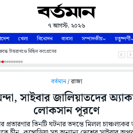
৭ আগস্ট, ২০২৬
িদেশ
খেলা
বিনোদন
ব্যবসা
সম্পাদকীয়
চতুষ্পর্ণী
ুদ্ধে উত্তরাখণ্ডে মিছিল কংগ্রেসের
বর্তমান
/ রাজ্য
মন্দা, সাইবার জালিয়াতদের অ্যাকা
লোকসান পূরণে
প্রতারণার তিনটি ঘটনার তদন্তে মিলল চাঞ্চল্যকর ত
ে চীন, কম্বোডিয়া সহ অন্যান্য দেশের সাইবার অপ