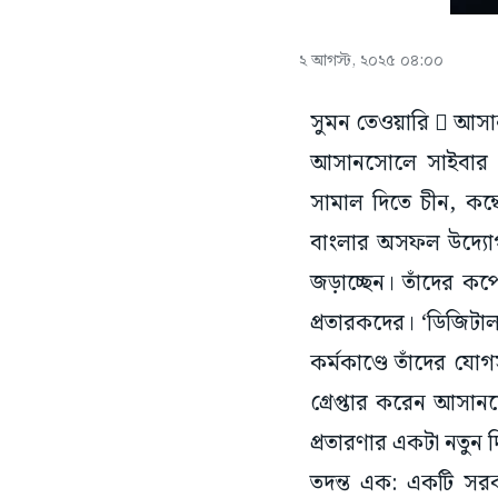
২ আগস্ট, ২০২৫ ০৪:০০
সুমন তেওয়ারি  আস
আসানসোলে সাইবার প্
সামাল দিতে চীন, কম্
বাংলার অসফল উদ্যো
জড়াচ্ছেন। তাঁদের কর্
প্রতারকদের। ‘ডিজিটা
কর্মকাণ্ডে তাঁদের যো
গ্রেপ্তার করেন আসান
প্রতারণার একটা নতুন
তদন্ত এক: একটি সরক