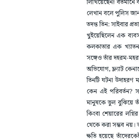
লিখিয়েছেন! বর্তমানে 
লেখান বলে পুলিস জানত
তদন্ত তিন: সাইবার প্র
খুইয়েছিলেন এক ব্যবস
কলকাতার এক খ্যাতনা
সঙ্গেও তাঁর দহরম-মহরম
অভিযোগ, ফ্ল্যাট কেনা
তিনটি ঘটনা উদাহরণ মা
কেন এই পরিবর্তন? স
মানুষকে ভুল বুঝিয়ে ত
কিংবা শেয়ারের লগ্নির
থেকে করা সম্ভব নয়। ত
ক্ষতি হয়েছে তাঁদেরকে