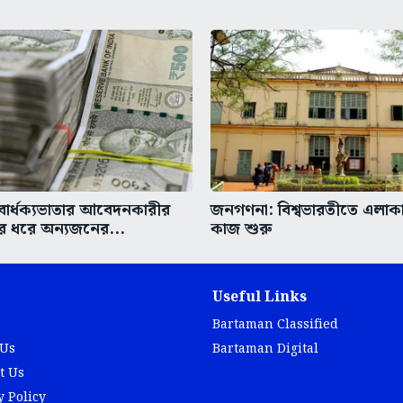
বার্ধক্যভাতার আবেদনকারীর
জনগণনা: বিশ্বভারতীতে এলাকা 
র ধরে অন্যজনের...
কাজ শুরু
Useful Links
Bartaman Classified
 Us
Bartaman Digital
t Us
y Policy