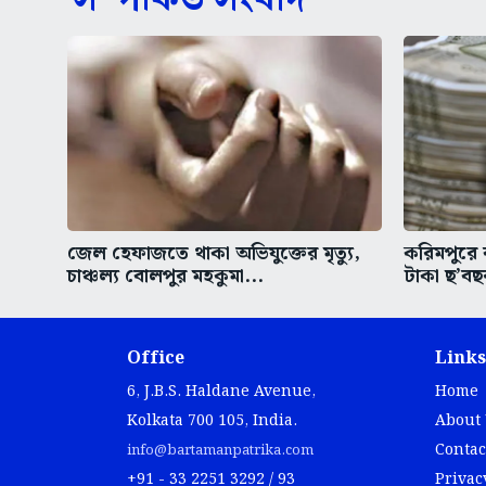
জেল হেফাজতে থাকা অভিযুক্তের মৃত্যু,
করিমপুরে 
চাঞ্চল্য বোলপুর মহকুমা...
টাকা ছ’বছ
Office
Links
6, J.B.S. Haldane Avenue,
Home
Kolkata 700 105, India.
About
Contac
info@bartamanpatrika.com
+91 - 33 2251 3292 / 93
Privac