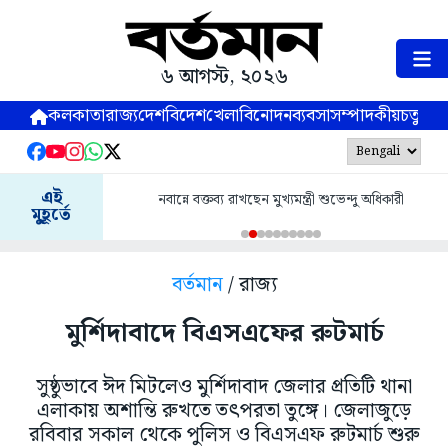
৬ আগস্ট, ২০২৬
কলকাতা
রাজ্য
দেশ
বিদেশ
খেলা
বিনোদন
ব্যবসা
সম্পাদকীয়
চতুষ্পর্ণ
এই
নবান্নে বক্তব্য রাখছেন মুখ্যমন্ত্রী শুভেন্দু অধিকারী
মুহূর্তে
বর্তমান
/ রাজ্য
মুর্শিদাবাদে বিএসএফের রুটমার্চ
সুষ্ঠুভাবে ঈদ মিটলেও মুর্শিদাবাদ জেলার প্রতিটি থানা
এলাকায় অশান্তি রুখতে তৎপরতা তুঙ্গে। জেলাজুড়ে
রবিবার সকাল থেকে পুলিস ও বিএসএফ রুটমার্চ শুরু