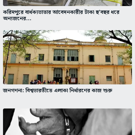
করিমপুরে বার্ধক্যভাতার আবেদনকারীর টাকা ছ’বছর ধরে
অন্যজনের...
জনগণনা: বিশ্বভারতীতে এলাকা নির্ধারণের কাজ শুরু