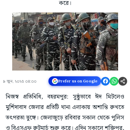
করে।
৯ জুন, ২০২৫ ০৪:০০
Prefer us on Google
নিজস্ব প্রতিনিধি, বহরমপুর: সুষ্ঠুভাবে ঈদ মিটলেও
মুর্শিদাবাদ জেলার প্রতিটি থানা এলাকায় অশান্তি রুখতে
তৎপরতা তুঙ্গে। জেলাজুড়ে রবিবার সকাল থেকে পুলিস
ও বিএসএফ রুটমার্চ শুরু করে। এদিন সকালে শক্তিপুর,