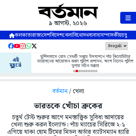
৯ আগস্ট, ২০২৬
কলকাতা
রাজ্য
দেশ
বিদেশ
খেলা
বিনোদন
ব্যবসা
সম্পাদকীয়
চতুষ্পর্ণ
মুর্শিদাবাদে রোড সেফটি সপ্তাহ উদযাপনে পাঁচ কিলোমিটার
এই
ম্যারাথনের আয়োজন করল পুলিশ প্রশাসন, অংশ নিলেন পুলিশ
মুহূর্তে
সুপার সচিন মক্কার
বর্তমান
/ খেলা
ভারতকে খোঁচা ব্রুকের
চতুর্থ টেস্ট শুরুর আগে মনস্তাত্ত্বিক সুবিধা আদায়ের
খেলা শুরু করল ইংল্যান্ড। পাঁচ ম্যাচের সিরিজে ২-১
এগিয়ে থাকা হোম টিমের মিডল অর্ডার ব্যাটসম্যান হ্যারি