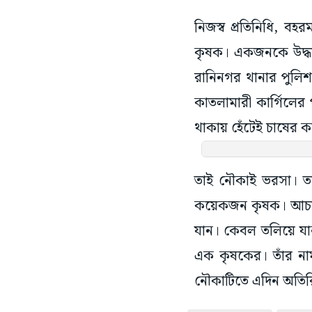
নিজস্ব প্রতিনিধি, ব
কৃষক। একজনকে উদ্ধা
রানিনগর থানার পুলিশ
কাতলামারী কার্গিলের
থাকায় হেঁটেই চাষের 
তাই নৌকাই ভরসা। 
কয়েকজন কৃষক। আচমক
যান। কেবল তলিয়ে যা
এক কৃষকের। তাঁর না
নৌকাটিতে এদিন অতিরিক