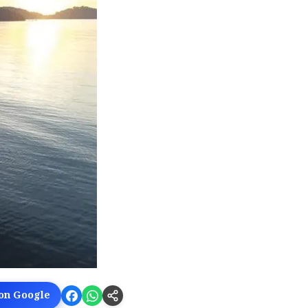
 on Google