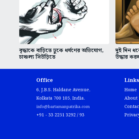
বৃদ্ধাকে বাড়িতে ঢুকে ধর্ষণের অভিযোগ,
দুই দিন ধর
চাঞ্চল্য সিউড়িতে
উদ্ধার কর
Office
Links
6, J.B.S. Haldane Avenue,
Home
Kolkata 700 105, India.
About
Contac
info@bartamanpatrika.com
+91 - 33 2251 3292 / 93
Privac