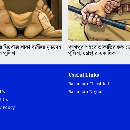
ে নিখোঁজ থাকা ব্যক্তির মৃতদেহ
খড়্গপুর শহরে ডাকাতির ছক ভে
ল পুলিশ
পুলিশ, গ্রেপ্তার একাধিক
Useful Links
Bartaman Classified
 Us
Bartaman Digital
t Us
y Policy