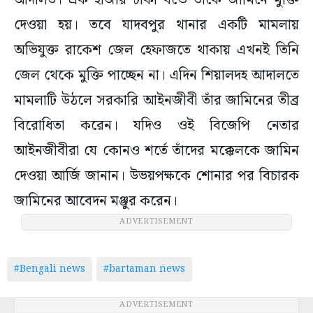
আদালত। এক হাজার টাকা বন্ডে তাঁকে জামিনে মুক্তি
দেওয়া হয়। তবে যাদবপুর থানার একটি মামলায়
অভিযুক্ত রাকেশ জেল হেফাজতে থাকায় এখনই তিনি
জেল থেকে মুক্তি পাচ্ছেন না। এদিন শিয়ালদহ আদালতে
মামলাটি উঠলে সরকারি আইনজীবী তাঁর জামিনের তীব্র
বিরোধিতা করেন। যদিও ওই বিজেপি নেতার
আইনজীবীরা যে কোনও শর্তে তাঁদের মক্কেলকে জামিন
দেওয়া আর্জি জানান। উভয়পক্ষকে শোনার পর বিচারক
জামিনের আবেদন মঞ্জুর করেন।
ADVERTISEMENT
#Bengali news
#bartaman news
ADVERTISEMENT