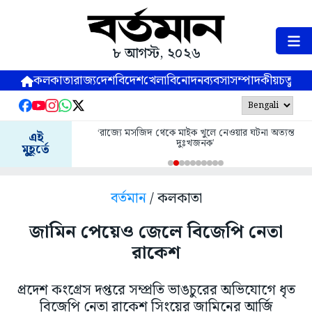
৮ আগস্ট, ২০২৬
কলকাতা
রাজ্য
দেশ
বিদেশ
খেলা
বিনোদন
ব্যবসা
সম্পাদকীয়
চতুষ্পর্ণ
‘রাজ্যে মসজিদ থেকে মাইক খুলে নেওয়ার ঘটনা অত্যন্ত
এই
দুঃখজনক’
মুহূর্তে
বর্তমান
/ কলকাতা
জামিন পেয়েও জেলে বিজেপি নেতা
রাকেশ
প্রদেশ কংগ্রেস দপ্তরে সম্প্রতি ভাঙচুরের অভিযোগে ধৃত
বিজেপি নেতা রাকেশ সিংয়ের জামিনের আর্জি