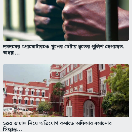
দমদমের প্রোমোটারকে খুনের চেষ্টায় ধৃতের পুলিশ হেপাজত,
অধরা...
১০০ ডায়াল নিয়ে অভিযোগ কমাতে অফিসার বসানোর
সিদ্ধান্ত...