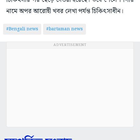
চিকিৎসার পর ছেড়ে দেওয়া হয়েছে। তবে শৈলেশ গিরি
নামে অপর আরোহী খবর লেখা পর্যন্ত চিকিৎসাধীন।
#Bengali news
#bartaman news
ADVERTISEMENT