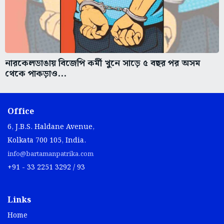
নারকেলডাঙায় বিজেপি কর্মী খুনে সাড়ে ৫ বছর পর অসম
থেকে পাকড়াও...
Office
6, J.B.S. Haldane Avenue,
Kolkata 700 105, India.
info@bartamanpatrika.com
+91 - 33 2251 3292 / 93
Links
Home