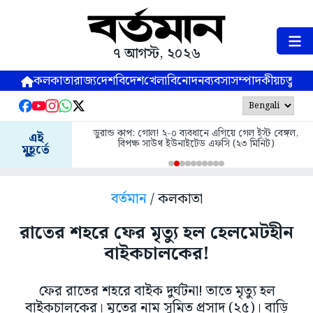
৭ আগস্ট, ২০২৬
কলকাতা
রাজ্য
দেশ
বিদেশ
খেলা
বিনোদন
ব্যবসা
সম্পাদকীয়
চতুষ্পর্ণ
ডুরান্ড কাপ: গোল! ২-০ ব্যবধানে এগিয়ে গেল ইস্ট বেঙ্গল,
এই
বিপক্ষ সাউথ ইউনাইটেড এফসি (২৩ মিনিট)
মুহূর্তে
বর্তমান
/ কলকাতা
রাতের শহরে ফের মৃত্যু হল হেলমেটহীন
বাইকচালকের!
ফের রাতের শহরে বাইক দুর্ঘটনা! তাতে মৃত্যু হল
বাইকচালকের। মৃতের নাম সুমিত প্রসাদ (২৫)। বাড়ি