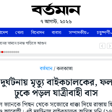
৭ আগস্ট, ২০২৬
িদেশ
খেলা
বিনোদন
ব্যবসা
সম্পাদকীয়
চতুষ্পর্ণী
নের সামনে চলন্ত গাড়িতে আগুন
বর্তমান
/ কলকাতা
দুর্ঘটনায় মৃত্যু বাইকচালকের, 
ঢুকে পড়ল যাত্রীবাহী বাস
ভ্যানকে পিছন থেকে সজোরে ধাক্কা দিয়ে রাস্তায়
আরোহী। এই দুর্ঘটনায় বাইকচালক অমিত মনি (২৭)-