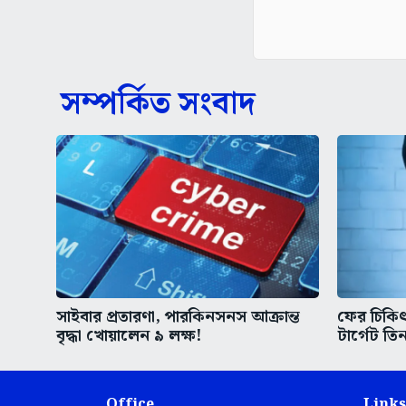
সম্পর্কিত সংবাদ
সাইবার প্রতারণা, পারকিনসনস আক্রান্ত
ফের চিকিৎস
বৃদ্ধা খোয়ালেন ৯ লক্ষ!
টার্গেট তিন
Office
Links