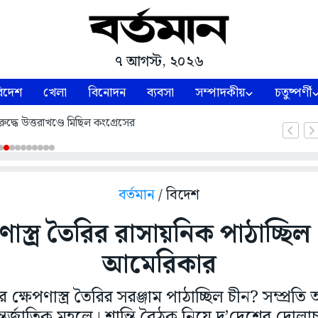
৭ আগস্ট, ২০২৬
িদেশ
খেলা
বিনোদন
ব্যবসা
সম্পাদকীয়
চতুষ্পর্ণী
ুদ্ধে উত্তরাখণ্ডে মিছিল কংগ্রেসের
বর্তমান
/ বিদেশ
ণাস্ত্র তৈরির রাসায়নিক পাঠাচ্ছিল
আমেরিকার
ক্ষেপণাস্ত্র তৈরির সরঞ্জাম পাঠাচ্ছিল চীন? সম্প্রত
আন্তর্জাতিক মহলে। শান্তি বৈঠক নিয়ে দু’দেশের দোল