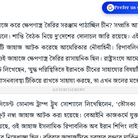
Prefer us
ে করে ক্ষেপণাস্ত্র তৈরির সরঞ্জাম পাঠাচ্ছিল চীন? সম্প্রতি
 মহলে। শান্তি বৈঠক নিয়ে দু’দেশের দোলাচল জারি রয়েছে। এ
কটি জাহাজ আটক করেছে আমেরিকার নৌবাহিনী। রিপাবলিকান 
 জাহাজে ক্ষেপণাস্ত্র তৈরির রাসায়নিক ছিল। রাষ্ট্রসংঘে আমের
 লিখেছেন, ‘যুদ্ধ পরিস্থিতিতে ইরানকে চীনের সাহায্যের বিষ
াসনব্যবস্থা টিকিয়ে রাখতে সাহায্য করছে, তা এখন জলের মতো
ADVERTISEMENT
িডেন্ট ডোনাল্ড ট্রাম্প ট্রুথ সোশ্যালে লিখেছিলেন, ‘তৌস
ট লম্বা জাহাজ আটক করা হয়েছে। বেআইনি কাজকর্মে যুক্ত
য়েছে, ওই জাহাজ ইসলামিক রিপাবলিক অব ইরান শিপিং লাইন্
িষেধাজ্ঞা ছিল। রবিবার জাহাজটিকে চবাহার বন্দরে মার্ক