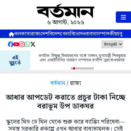
৬ আগস্ট, ২০২৬
কলকাতা
রাজ্য
দেশ
বিদেশ
খেলা
বিনোদন
ব্যবসা
সম্পাদকীয়
চতুষ্পর্ণ
কর্ণাটক: বিক্ষুব্ধ বিধায়কদের সঙ্গে সাক্ষাৎ মুখ্যমন্ত্রী শিবকুমার
এই
এবং এআইসিসির সাধারণ সম্পাদক রণদীপ সুরজেওয়ালার
মুহূর্তে
বর্তমান
/ রাজ্য
আধার আপডেট করাতে প্রচুর টাকা নিচ্ছে
বরাভূম উপ ডাকঘর
স্কুলের মিড ডে মিল থেকে শুরু করে ব্যাঙ্কিং পরিষেবা—
সমস্ত সরকারি প্রকল্পে এখন আধার বাধ্যতামূলক। সেই