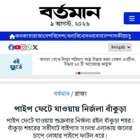
৯ আগস্ট, ২০২৬
কলকাতা
রাজ্য
দেশ
বিদেশ
খেলা
বিনোদন
ব্যবসা
সম্পাদকীয়
চতুষ্পর্ণ
ত্র উদ্ধার করল বেঙ্গল এসটিফ,
আগামী কয়েক ঘণ্টার মধ্যে পূর্ব মেদিনীপুর, পশ্চিম মে
এই
েয়াস্ত্র,কার্তুজ
ঝড়-বৃষ্টির সম্ভাবনা
মুহূর্তে
বর্তমান
/ রাজ্য
পাইপ ফেটে যাওয়ায় নির্জলা বাঁকুড়া
পাইপ ফেটে যাওয়ায় শুক্রবার নির্জলা রইল বাঁকুড়া শহর।
বাঁকুড়া শহরের সতীঘাট বাইপাস সংলগ্ন এলাকায় জলের
চাপে লোহার পা‌ইপে ফাটল ধরে।