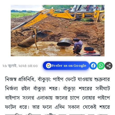
২৬ জুলাই, ২০২৫ ০৪:০০
Prefer us on Google
নিজস্ব প্রতিনিধি, বাঁকুড়া: পাইপ ফেটে যাওয়ায় শুক্রবার
নির্জলা রইল বাঁকুড়া শহর। বাঁকুড়া শহরের সতীঘাট
বাইপাস সংলগ্ন এলাকায় জলের চাপে লোহার পা‌ইপে
ফাটল ধরে। তার ফলে এদিন সকাল থেকেই শহরে