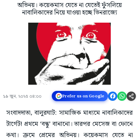
অভিনয়। কয়েকমাস যেতে না যেতেই ফুঁসলিয়ে
নাবালিকাদের নিয়ে যাওয়া হচ্ছে ভিনরাজ্যে
১৯ জুন, ২০২৫ ০৪:০০
Prefer us on Google
সংবাদদাতা, বালুরঘাট: সামাজিক মাধ্যমে নাবালিকাদের
টার্গেট! প্রথমে ‘বন্ধু’ বানানো। তারপর মেসেজ বা ফোনে
কথা। ক্রমে প্রেমের অভিনয়। কয়েকমাস যেতে না