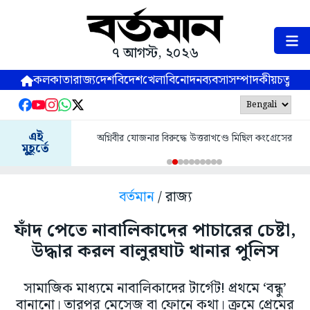
৭ আগস্ট, ২০২৬
কলকাতা
রাজ্য
দেশ
বিদেশ
খেলা
বিনোদন
ব্যবসা
সম্পাদকীয়
চতুষ্পর্ণ
এই
অগ্নিবীর যোজনার বিরুদ্ধে উত্তরাখণ্ডে মিছিল কংগ্রেসের
মুহূর্তে
বর্তমান
/ রাজ্য
ফাঁদ পেতে নাবালিকাদের পাচারের চেষ্টা,
উদ্ধার করল বালুরঘাট থানার পুলিস
সামাজিক মাধ্যমে নাবালিকাদের টার্গেট! প্রথমে ‘বন্ধু’
বানানো। তারপর মেসেজ বা ফোনে কথা। ক্রমে প্রেমের