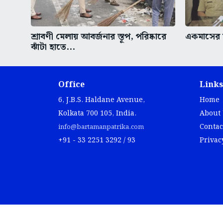
শ্রাবণী মেলায় আবর্জনার স্তূপ, পরিষ্কারে
একমাসের ম
ঝাঁটা হাতে...
Office
Links
6, J.B.S. Haldane Avenue,
Home
Kolkata 700 105, India.
About
Contac
info@bartamanpatrika.com
+91 - 33 2251 3292 / 93
Privac