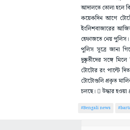
আদালতে তোলা হলে বি
কয়েকদিন আগে টোটো
ইংলিশবাজারের আজিজ
হেফাজতে নেয় পুলিস। 
পুলিস সূত্রে জানা 
দুষ্কৃতীদের সঙ্গে ম
টোটোর রং পাল্টে দ
টোটোগুলি প্রকৃত মাল
চলছে।  উদ্ধার হওয়া ৪ট
#Bengali news
#bar