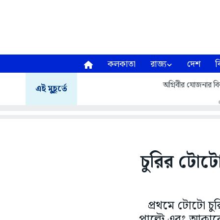
কলকাতা
রাজ্য
দেশ
ব
অগ্নিবীর যোজনার বির
এই মুহূর্তে
চুরির টোটোর
প্রথমে টোটো 
পাল্টে এবং আকারে