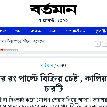
৭ আগস্ট, ২০২৬
িদেশ
খেলা
বিনোদন
ব্যবসা
সম্পাদকীয়
চতুষ্পর্ণী
ুদ্ধে উত্তরাখণ্ডে মিছিল কংগ্রেসের
বর্তমান
/ রাজ্য
 রং পাল্টে বিক্রির চেষ্টা, কালিয়া
চারটি
চুরি বা ছিনতাই করে গোপন ডেরায় নিয়ে আসা। তারপর
 সামান্য বদল করে অন্য জায়গায় বিক্রি। এমনই একটি 