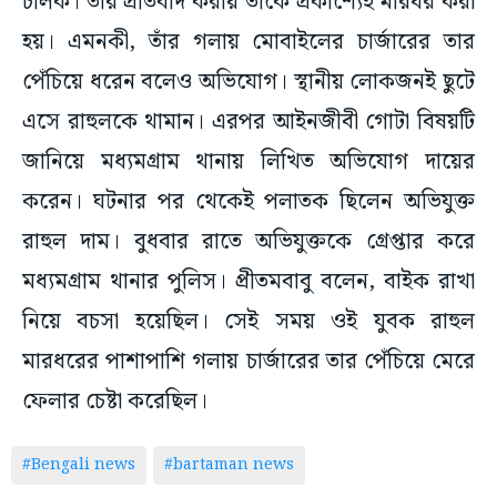
চালক। তার প্রতিবাদ করায় তাঁকে প্রকাশ্যেই মারধর করা
হয়। এমনকী, তাঁর গলায় মোবাইলের চার্জারের তার
পেঁচিয়ে ধরেন বলেও অভিযোগ। স্থানীয় লোকজনই ছুটে
এসে রাহুলকে থামান। এরপর আইনজীবী গোটা বিষয়টি
জানিয়ে মধ্যমগ্রাম থানায় লিখিত অভিযোগ দায়ের
করেন। ঘটনার পর থেকেই পলাতক ছিলেন অভিযুক্ত
রাহুল দাম। বুধবার রাতে অভিযুক্তকে গ্রেপ্তার করে
মধ্যমগ্রাম থানার পুলিস। প্রীতমবাবু বলেন, বাইক রাখা
নিয়ে বচসা হয়েছিল। সেই সময় ওই যুবক রাহুল
মারধরের পাশাপাশি গলায় চার্জারের তার পেঁচিয়ে মেরে
ফেলার চেষ্টা করেছিল।
#Bengali news
#bartaman news