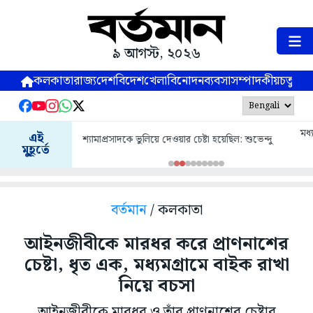
৯ আগস্ট, ২০২৬
কলকাতা
রাজ্য
দেশ
বিদেশ
খেলা
বিনোদন
ব্যবসা
সম্পাদকীয়
চতুষ্পর্ণ
মধ্যপ্রদেশের ধার এলাকায় গাড়ি ও ট্রাকের মুখোমুখি সংঘর্ষ, মৃত
এই
৬
মুহূর্তে
বর্তমান
/ কলকাতা
আইনজীবীকে মারধর করে প্রাণনাশের
চেষ্টা, ধৃত এক, মধ্যমগ্রামে বাইক রাখা
নিয়ে বচসা
আইনজীবীকে মারধর ও তাঁর প্রাণনাশের চেষ্টার