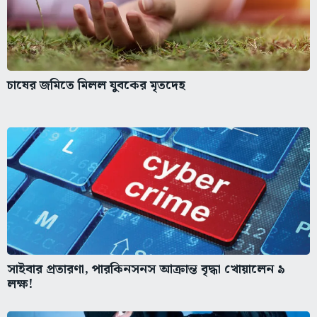
চাষের জমিতে মিলল যুবকের মৃতদেহ
সাইবার প্রতারণা, পারকিনসনস আক্রান্ত বৃদ্ধা খোয়ালেন ৯
লক্ষ!