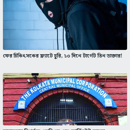
ফের চিকিৎসকের ফ্ল্যাটে চুরি, ১০ দিনে টার্গেট তিন ডাক্তার!