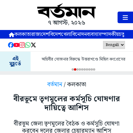
৭ আগস্ট, ২০২৬
কলকাতা
রাজ্য
দেশ
বিদেশ
খেলা
বিনোদন
ব্যবসা
সম্পাদকীয়
চতুষ্পর্ণ
এই
অগ্নিবীর যোজনার বিরুদ্ধে উত্তরাখণ্ডে মিছিল কংগ্রেসের
মুহূর্তে
বর্তমান
/ কলকাতা
বীরভূমে তৃণমূলের কর্মসূচি ঘোষণার
দায়িত্বে আশিস
বীরভূম জেলা তৃণমূলের বৈঠক ও কর্মসূচি ঘোষণা
করবেন দলের জেলার চেয়ারম্যান আশিস