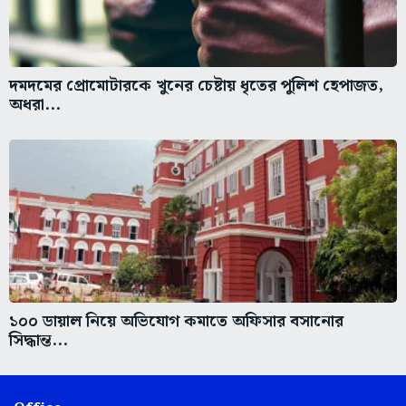
দমদমের প্রোমোটারকে খুনের চেষ্টায় ধৃতের পুলিশ হেপাজত,
অধরা...
১০০ ডায়াল নিয়ে অভিযোগ কমাতে অফিসার বসানোর
সিদ্ধান্ত...