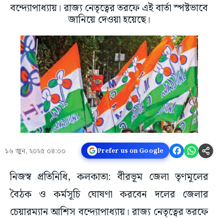
বন্দ্যোপাধ্যায়। রাজ্য নেতৃত্বের তরফে এই বার্তা স্পষ্টভাবে
জানিয়ে দেওয়া হয়েছে।
১৬ জুন, ২০২৫ ০৪:০০
Prefer us on Google
নিজস্ব প্রতিনিধি, কলকাতা: বীরভূম জেলা তৃণমূলের
বৈঠক ও কর্মসূচি ঘোষণা করবেন দলের জেলার
চেয়ারম্যান আশিস বন্দ্যোপাধ্যায়। রাজ্য নেতৃত্বের তরফে