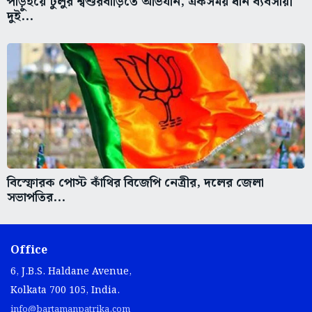
পাড়ুইয়ে টুলুর শ্বশুরবাড়িতে অভিযান, একসময় ধান ব্যবসায়ী
দুই...
বিস্ফোরক পোস্ট কাঁথির বিজেপি নেত্রীর, দলের জেলা
সভাপতির...
Office
6, J.B.S. Haldane Avenue,
Kolkata 700 105, India.
info@bartamanpatrika.com