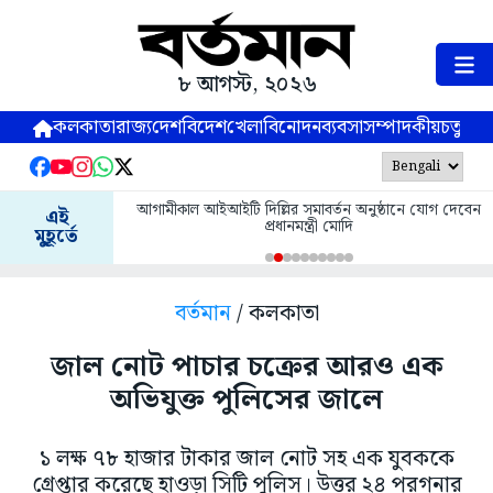
৮ আগস্ট, ২০২৬
কলকাতা
রাজ্য
দেশ
বিদেশ
খেলা
বিনোদন
ব্যবসা
সম্পাদকীয়
চতুষ্পর্ণ
আগামীকাল আইআইটি দিল্লির সমাবর্তন অনুষ্ঠানে যোগ দেবেন
এই
প্রধানমন্ত্রী মোদি
মুহূর্তে
বর্তমান
/ কলকাতা
জাল নোট পাচার চক্রের আরও এক
অভিযুক্ত পুলিসের জালে
১ লক্ষ ৭৮ হাজার টাকার জাল নোট সহ এক যুবককে
গ্রেপ্তার করেছে হাওড়া সিটি পুলিস। উত্তর ২৪ পরগনার