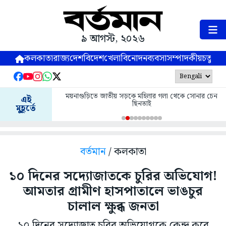
৯ আগস্ট, ২০২৬
কলকাতা
রাজ্য
দেশ
বিদেশ
খেলা
বিনোদন
ব্যবসা
সম্পাদকীয়
চতুষ্পর্ণ
ময়নাগুড়িতে জাতীয় সড়কে মহিলার গলা থেকে সোনার চেন
এই
ছিনতাই
মুহূর্তে
বর্তমান
/ কলকাতা
১০ দিনের সদ্যোজাতকে চুরির অভিযোগ!
আমতার গ্রামীণ হাসপাতালে ভাঙচুর
চালাল ক্ষুব্ধ জনতা
১০ দিনের সদ্যোজাত চুরির অভিযোগকে কেন্দ্র করে