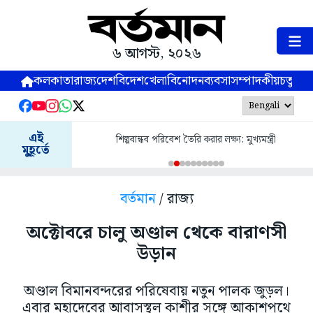
৬ আগস্ট, ২০২৬
কলকাতা
রাজ্য
দেশ
বিদেশ
খেলা
বিনোদন
ব্যবসা
সম্পাদকীয়
চতুষ্পর্ণ
এই
শিল্পবান্ধব পরিবেশ তৈরি করার লক্ষ্য: মুখ্যমন্ত্রী
মুহূর্তে
বর্তমান
/ রাজ্য
অক্টোবরে চালু অণ্ডাল থেকে বারাণসী
উড়ান
অণ্ডাল বিমানবন্দরের পরিষেবায় নতুন পালক জুড়ল।
এবার মহাদেবের আবাসস্থল কাশীর সঙ্গে আকাশপথে