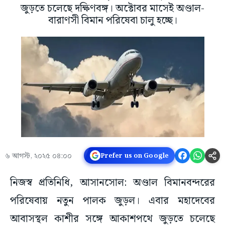
জুড়তে চলেছে দক্ষিণবঙ্গ। অক্টোবর মাসেই অণ্ডাল-
বারাণসী বিমান পরিষেবা চালু হচ্ছে।
৬ আগস্ট, ২০২৫ ০৪:০০
Prefer us on Google
নিজস্ব প্রতিনিধি, আসানসোল: অণ্ডাল বিমানবন্দরের
পরিষেবায় নতুন পালক জুড়ল। এবার মহাদেবের
আবাসস্থল কাশীর সঙ্গে আকাশপথে জুড়তে চলেছে