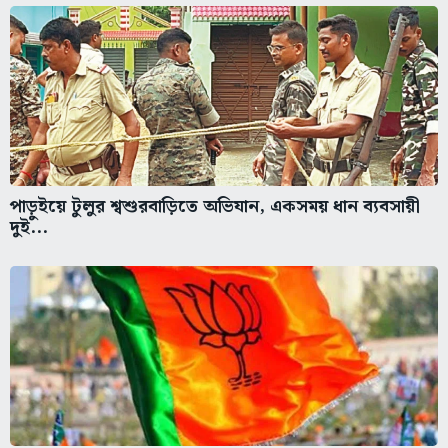
পাড়ুইয়ে টুলুর শ্বশুরবাড়িতে অভিযান, একসময় ধান ব্যবসায়ী
দুই...