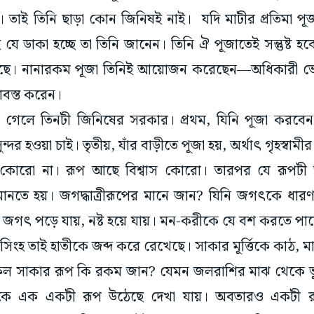
শ। তাই তিনি ছাড়া কোন জিনিষই নাই। যদি মাটীর প্রতিমা পূ
যে ডাকা হচ্ছে তা তিনি জানেন। তিনি ঐ পূজাতেই সন্তুষ্ট হ
ছে। নানারকম পূজা তিনিই আয়োজন করেছেন—অধিকারী ভেদ
োবস্ত করেন।
তে গেলে তিনটী জিনিষের সরকার। প্রথম, যিনি পূজা করবেন 
সুন্দর হওয়া চাই। তৃতীয়, যাঁর বাড়ীতে পূজা হয়, অর্থাৎ গৃহস্বামী
াস কোরো না। রূপ আছে বিশ্বাস কোরো। তারপর যে রূপটী 
মানতে হয়। জগদ্ধাত্রীরূপের মানে জান? যিনি জগৎকে ধার
জগৎ পড়ে যায়, নষ্ট হয়ে যায়। মন-করীকে যে বশ করতে পারে ত
সিংহ তাই হাতীকে জব্দ করে রেখেছে। সাকার মূর্ত্তিকে কাঠ, 
 সকল সাকার রূপ কি রকম জান? যেমন জলরাশির মাঝ থেকে ভু
েকে এক একটী রূপ উঠেছে দেখা যায়। অবতারও একটী র