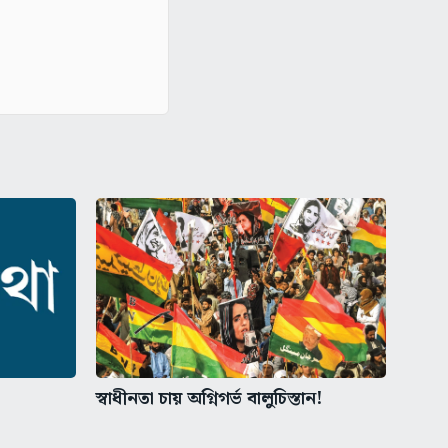
স্বাধীনতা চায় অগ্নিগর্ভ বালুচিস্তান!