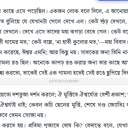
র কাছে এসে পড়েছিল। একজন লোক বলে দিলে, এ জানোয়ার
াত বুলিয়ে যে যেখানটা পেলে দেখে এল। কেউ শুঁড় দেখলে
 দেখলে। দেখে এসে তাদের মহা ঝগড়া বেধে গেল। কেউ বল্ল
াতী থামের মত,’ কেউ বল্লে, ‘না হাতী কুলোর মত,’—মহা বিবাদ। ত
ে করেছে, ঈশ্বর এমনি; আর কিছু নয়। সাধকের জন্য তিনি নান
মলা রঙ ছিল। অনেকে কাপড় রঙ করার জন্য তার কাছে আ
ছা করতো, তাকেই সেই এক গামলা হতেই সেই রঙে ছুপিয়ে দি
ADVERTISEMENT
 দশভুজা দর্শন করলে; ঐ মূর্ত্তিতে ঐশ্বর্য্যের বেশী প্রকাশ;
্বর্য্যই নাই; কেবল কচি ছেলের মূর্ত্তি, শেষে খণ্ড জ্যোতি
 তবে তেমন সোজা নয়।
রতে হয়। প্রতিমা পূজাতে দোষ কি? বেদান্তে বলে, যেখানে 