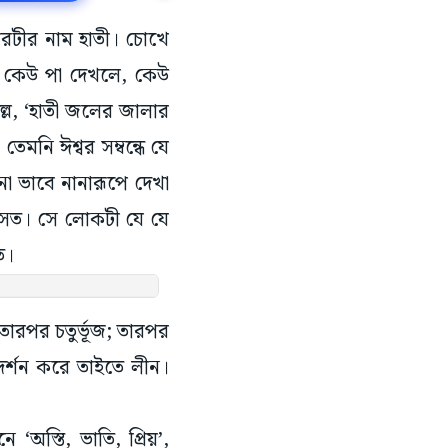
টীর নাম হাতী। চোখে
, কেউ পা দেখলে, কেউ
ে, ‘হাতী জলের জালার
েমনি ঈশ্বর সম্বন্ধে যে
া ভাবে নানারূপে দেখা
সত। সে লোকটী যে যে
ত।
 তারপর চতুর্ভূজ; তারপর
ঃ দর্শন করে তাইতে লীন।
‘অস্তি, ভাতি, প্রিয়’,