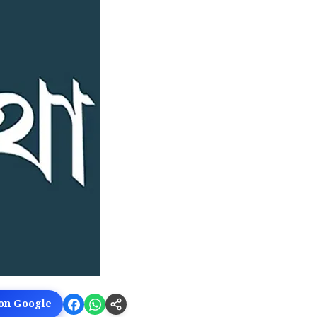
 on Google