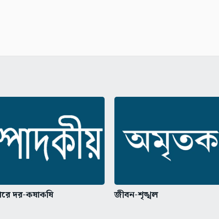
রবারে দর-কষাকষি
জীবন-শৃঙ্খল