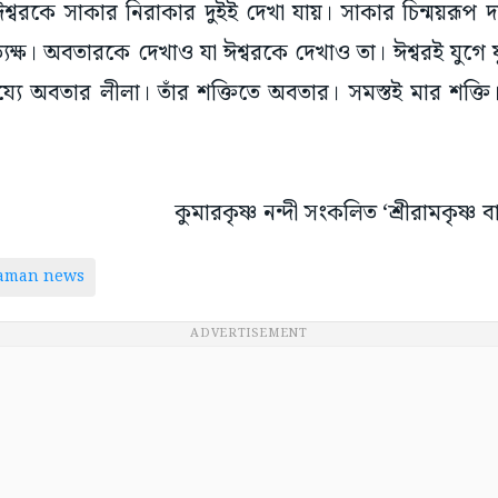
ঈশ্বরকে সাকার নিরাকার দুইই দেখা যায়। সাকার চিন্ময়রূপ 
ত্যক্ষ। অবতারকে দেখাও যা ঈশ্বরকে দেখাও তা। ঈশ্বরই যুগে 
য্যে অবতার লীলা। তাঁর শক্তিতে অবতার। সমস্তই মার শক্ত
কুমারকৃষ্ণ নন্দী সংকলিত ‘শ্রীরামকৃষ্ণ বা
taman news
ADVERTISEMENT