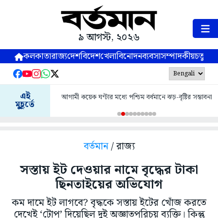
৯ আগস্ট, ২০২৬
কলকাতা
রাজ্য
দেশ
বিদেশ
খেলা
বিনোদন
ব্যবসা
সম্পাদকীয়
চতুষ্পর্ণ
এই
আগামী কয়েক ঘণ্টার মধ্যে পশ্চিম বর্ধমানে ঝড়-বৃষ্টির সম্ভাবনা
মুহূর্তে
বর্তমান
/ রাজ্য
সস্তায় ইট দেওয়ার নামে বৃদ্ধের টাকা
ছিনতাইয়ের অভিযোগ
কম দামে ইট লাগবে? বৃদ্ধকে সস্তায় ইটের খোঁজ করতে
দেখেই ‘টোপ’ দিয়েছিল দুই অজ্ঞাতপরিচয় ব্যক্তি। কিন্তু