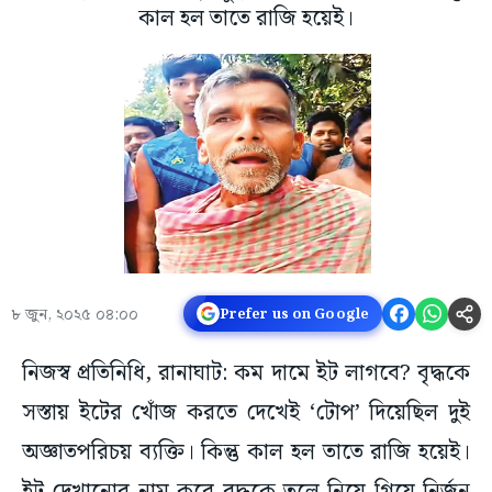
কাল হল তাতে রাজি হয়েই।
৮ জুন, ২০২৫ ০৪:০০
Prefer us on Google
নিজস্ব প্রতিনিধি, রানাঘাট: কম দামে ইট লাগবে? বৃদ্ধকে
সস্তায় ইটের খোঁজ করতে দেখেই ‘টোপ’ দিয়েছিল দুই
অজ্ঞাতপরিচয় ব্যক্তি। কিন্তু কাল হল তাতে রাজি হয়েই।