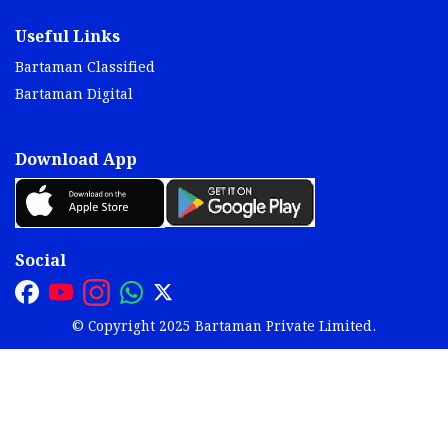
Useful Links
Bartaman Classified
Bartaman Digital
Download App
Social
© Copyright 2025 Bartaman Private Limited.