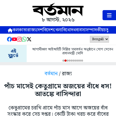
৮ আগস্ট, ২০২৬
কলকাতা
রাজ্য
দেশ
বিদেশ
খেলা
বিনোদন
ব্যবসা
সম্পাদকীয়
চতুষ্পর্ণ
আগামীকাল আইআইটি দিল্লির সমাবর্তন অনুষ্ঠানে যোগ দেবেন
এই
প্রধানমন্ত্রী মোদি
মুহূর্তে
বর্তমান
/ রাজ্য
পাঁচ মাসেই কেতুগ্রামে অজয়ের বাঁধে ধস!
আতঙ্কে বাসিন্দারা
কেতুগ্রামের চরখি গ্রামে পাঁচ মাস আগে অজয়ের বাঁধ
সংস্কার করে সেচ দপ্তর। কোটি টাকা খরচ করে বাঁধের