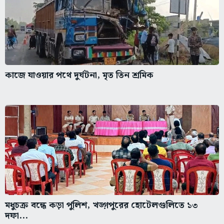
কাজে যাওয়ার পথে দুর্ঘটনা, মৃত তিন শ্রমিক
মধুচক্র বন্ধে কড়া পুলিশ, খড়্গপুরের হোটেলগুলিতে ১৩
দফা...