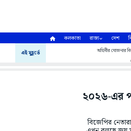
কলকাতা
রাজ্য
দেশ
ব
অগ্নিবীর যোজনার বির
এই মুহূর্তে
২০২৬-এর প
বিজেপির নেতারা 
এখন বলছে জয় মা 