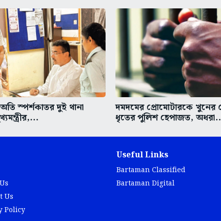
তি স্পর্শকাতর দুই থানা
দমদমের প্রোমোটারকে খুনের চে
্যমন্ত্রীর,...
ধৃতের পুলিশ হেপাজত, অধরা..
Useful Links
Bartaman Classified
 Us
Bartaman Digital
t Us
y Policy