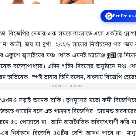
Prefer us
কাতা: বিজেপির নেতারা এক সময়ে বাংলাতে এসে একটাই স্লোগান
মা কালী, জয় মা দুর্গা। ২০২৬ সালের নির্বাচনের পর ‘জয়
একুশে জুলাইয়ের মঞ্চ থেকে এমনই চ্যালেঞ্জ ছু঩ড়ে দিলেন
েক বন্দ্যোপাধ্যায়। এদিন শহিদ দিবসের অনুষ্ঠানে মঞ্চ থে
ভিষেক। স্পষ্ট ভাষায় তিনি বলেন, বাংলায় বিজেপি হেরেছে 
ADVERTISEMENT
 ‘এখনও লড়াই অনেক বাকি। তৃণমূলের মতো কর্মী বিজেপ
 জিততে পারেনি বলে এত গাত্রদাহ বিজেপির। ডায়মন্ড হারবার
াচনে ৫০ পেরোবে না। আমি রাজনৈতিক ভবিষ্যৎবাণী করি না
 নির্বাচনে বিজেপি ৫০টির বেশি আসন পাবে না। মানু