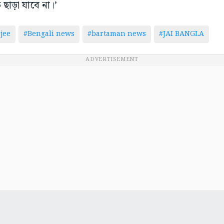
ছাড়া যাবে না।’
jee
#Bengali news
#bartaman news
#JAI BANGLA
ADVERTISEMENT