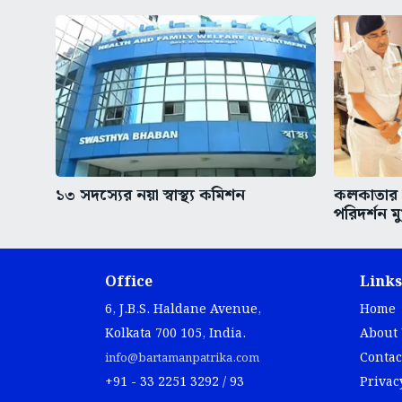
১৩ সদস্যের নয়া স্বাস্থ্য কমিশন
কলকাতার অ
পরিদর্শন মুখ
Office
Links
6, J.B.S. Haldane Avenue,
Home
Kolkata 700 105, India.
About
Contac
info@bartamanpatrika.com
+91 - 33 2251 3292 / 93
Privac