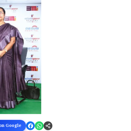
 on Google