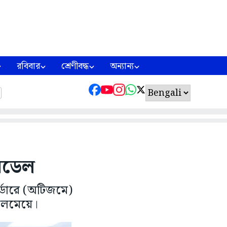
রবিবার
শ্রেণীবদ্ধ
অন্যান্য
মডেল
র্ডারে (অটিজমে)
েলেমেয়ে।