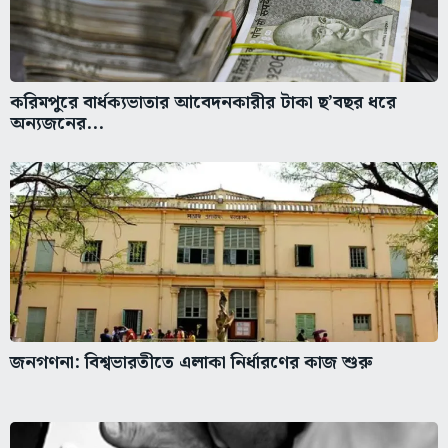
করিমপুরে বার্ধক্যভাতার আবেদনকারীর টাকা ছ’বছর ধরে
অন্যজনের...
জনগণনা: বিশ্বভারতীতে এলাকা নির্ধারণের কাজ শুরু