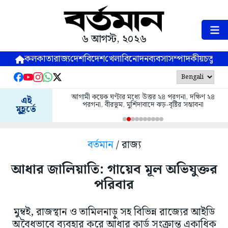
৬ আগস্ট, ২০২৬
কলকাতা
রাজ্য
দেশ
বিদেশ
খেলা
বিনোদন
ব্যবসা
সম্পাদকীয়
চতুষ্পর্ণ
আগামী কয়েক ঘণ্টার মধ্যে উত্তর ২৪ পরগনা, দক্ষিণ ২৪
এই
পরগনা, বীরভূম, মুর্শিদাবাদে ঝড়-বৃষ্টির সম্ভাবনা
মুহূর্তে
বর্তমান
/ রাজ্য
আধার জালিয়াতি: গায়েব মূল অভিযুক্তর
পরিবার
মুম্বই, রাজস্থান ও তামিলনাড়ু সহ বিভিন্ন রাজ্যের আইডি
অবৈধভাবে ব্যবহার করে আধার কার্ড সংক্রান্ত একাধিক