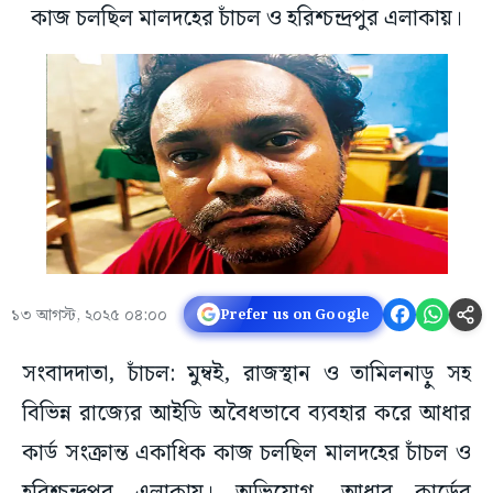
কাজ চলছিল মালদহের চাঁচল ও হরিশ্চন্দ্রপুর এলাকায়।
১৩ আগস্ট, ২০২৫ ০৪:০০
Prefer us on Google
সংবাদদাতা, চাঁচল: মুম্বই, রাজস্থান ও তামিলনাড়ু সহ
বিভিন্ন রাজ্যের আইডি অবৈধভাবে ব্যবহার করে আধার
কার্ড সংক্রান্ত একাধিক কাজ চলছিল মালদহের চাঁচল ও