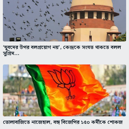
‘যুবদের উপর বলপ্রয়োগ নয়’, কেন্দ্রকে সংযত থাকতে বলল
সুপ্রিম...
তোলাবাজিতে নাজেহাল, বঙ্গ বিজেপির ১৫০ কর্মীকে শোকজ