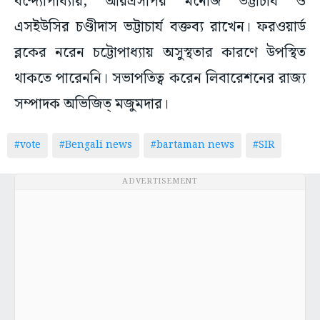
বন্দ্যোপাধ্যায়, আরএসপির মনোজ ভট্টাচার্য ও
এসইউসির চণ্ডীদাস ভট্টাচার্য বক্তব্য রাখেন। ফরওয়ার্ড
ব্লকের নরেন চট্টোপাধ্যায় অসুস্থতার কারণে উপস্থিত
থাকতে পারেননি। সভাপতিত্ব করেন লিবারেশনের রাজ্য
সম্পাদক অভিজিত্ মজুমদার।
#vote
#Bengali news
#bartaman news
#SIR
ADVERTISEMENT