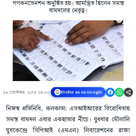
গণকনভেনশন অনুষ্ঠিত হয়। আমন্ত্রিত ছিলেন সমস্ত
বামদলের নেতৃত্ব।
১৮ সেপ্টেম্বর, ২০২৫ ০৪:০০
Prefer us on Google
নিজস্ব প্রতিনিধি, কলকাতা: এসআইআরের বিরোধিতায়
সমস্ত বামদল এবার একছাতার নীচে। বুধবার মৌলালি
যুবকেন্দ্রে সিপিআই (এমএল) লিবারেশনের রাজ্য