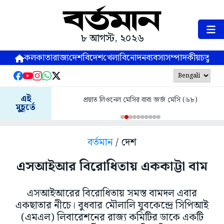
৮ আগস্ট, ২০২৬
কলকাতা
রাজ্য
দেশ
বিদেশ
খেলা
বিনোদন
ব্যবসা
সম্পাদকীয়
চতুষ্পর্ণ
এই
প্রয়াত লিওনেল মেসির বাবা জর্জ মেসি (৬৮)
মুহূর্তে
বর্তমান
/ দেশ
এসআইআর বিরোধিতায় এককাট্টা বাম
এসআইআরের বিরোধিতায় সমস্ত বামদল এবার
একছাতার নীচে। বুধবার মৌলালি যুবকেন্দ্রে সিপিআই
(এমএল) লিবারেশনের রাজ্য কমিটির ডাকে একটি