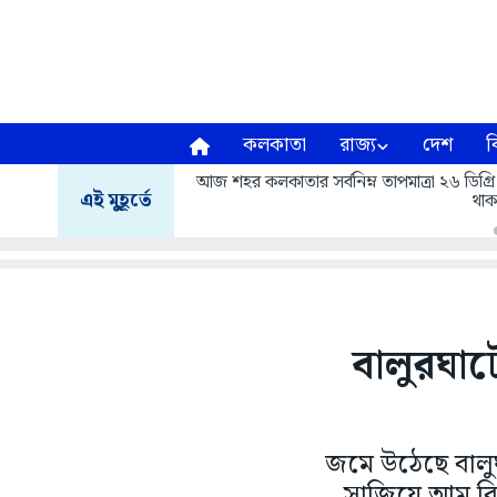
কলকাতা
রাজ্য
দেশ
ব
আজ শহর কলকাতার সর্বনিম্ন তাপমাত্রা ২৬ ডিগ্রি
এই মুহূর্তে
থাক
বালুরঘা
জমে উঠেছে বালু
সাজিয়ে আম বি