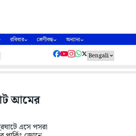
রবিবার
শ্রেণীবদ্ধ
অন্যান্য
মাট আমের
ুরঘাটে এসে পসরা
র পার্কিং জোনে