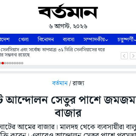
৬ আগস্ট, ২০২৬
িদেশ
খেলা
বিনোদন
ব্যবসা
সম্পাদকীয়
চতুষ্পর্ণী
 সেলসিয়াস এবং সর্বোচ্চ তাপমাত্রা ৩১ ডিগ্রি সেলসিয়াসের ঘরে
ার সম্ভবনা রয়েছে
বর্তমান
/ রাজ্য
টে আন্দোলন সেতুর পাশে জমজ
বাজার
ঘাটের আমের বাজার। মালদহ থেকে ব্যবসায়ীরা বাল
ক্রি করেন। এবারেও আন্দোলন সেতুর পাশে পুরসভা