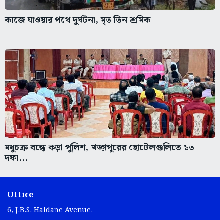
কাজে যাওয়ার পথে দুর্ঘটনা, মৃত তিন শ্রমিক
মধুচক্র বন্ধে কড়া পুলিশ, খড়্গপুরের হোটেলগুলিতে ১৩
দফা...
Office
6, J.B.S. Haldane Avenue,