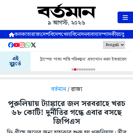
৯ আগস্ট, ২০২৬
কলকাতা
রাজ্য
দেশ
বিদেশ
খেলা
বিনোদন
ব্যবসা
সম্পাদকীয়
চতুষ্পর্ণ
এই
ট্রাম্পের ‘গাজা শান্তি পরিকল্পনা’ প্রত্যাখ্যান করল ইজরায়েল
মুহূর্তে
বর্তমান
/ রাজ্য
পুরুলিয়ায় ট্যাঙ্কারে জল সরবরাহে খরচ
৬৮ কোটি! দুর্নীতির গন্ধে এবার বসছে
জিপিএস
ফি গ্রীষ্মে জলের জন্য হাহাকার শুরু হয় পুরুলিয়ায়। তীব্র