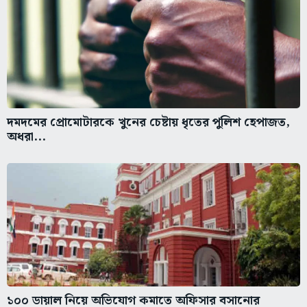
দমদমের প্রোমোটারকে খুনের চেষ্টায় ধৃতের পুলিশ হেপাজত,
অধরা...
১০০ ডায়াল নিয়ে অভিযোগ কমাতে অফিসার বসানোর